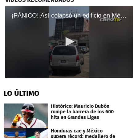
¡PÁNICO! Así colapsó un edificio en México en cuestión de segundos por terremoto
0
seconds
of
LO ÚLTIMO
13
seconds
Histórico: Mauricio Dubón
rompe la barrera de los 600
hits en Grandes Ligas
Honduras cae y México
supera récord: medallero de