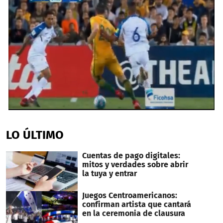
0
seconds
of
LO ÚLTIMO
2
minutes,
26
Cuentas de pago digitales:
seconds
mitos y verdades sobre abrir
la tuya y entrar
Juegos Centroamericanos:
confirman artista que cantará
en la ceremonia de clausura