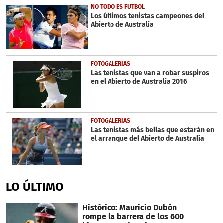
1
NO TODO ES FUTBOL
minute,
Los últimos tenistas campeones del
43
Abierto de Australia
seconds
FOTOGALERÍAS
Las tenistas que van a robar suspiros
en el Abierto de Australia 2016
FOTOGALERÍAS
Las tenistas más bellas que estarán en
el arranque del Abierto de Australia
LO ÚLTIMO
Histórico: Mauricio Dubón
rompe la barrera de los 600