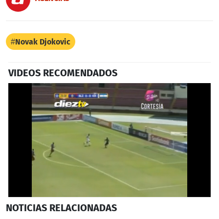
Novak Djokovic
VIDEOS RECOMENDADOS
0
NOTICIAS
RELACIONADAS
seconds
of