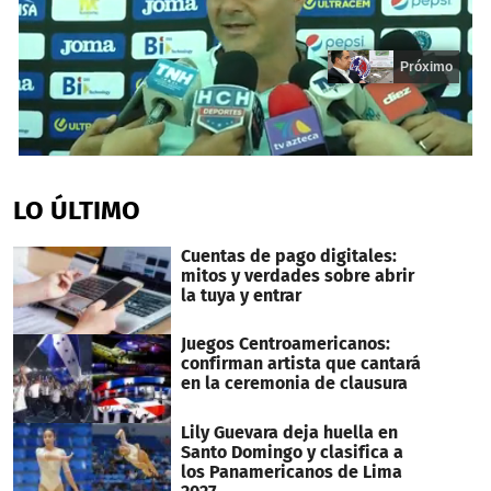
Próximo
0
seconds
of
LO ÚLTIMO
17
seconds
Cuentas de pago digitales:
mitos y verdades sobre abrir
la tuya y entrar
Juegos Centroamericanos:
confirman artista que cantará
en la ceremonia de clausura
Lily Guevara deja huella en
Santo Domingo y clasifica a
los Panamericanos de Lima