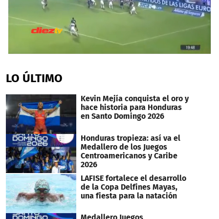
0
seconds
of
LO ÚLTIMO
30
seconds
Kevin Mejía conquista el oro y
hace historia para Honduras
en Santo Domingo 2026
Honduras tropieza: así va el
Medallero de los Juegos
Centroamericanos y Caribe
2026
LAFISE fortalece el desarrollo
de la Copa Delfines Mayas,
una fiesta para la natación
Medallero Juegos