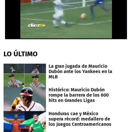
Próximo
0
seconds
of
LO ÚLTIMO
22
seconds
La gran jugada de Mauricio
Dubón ante los Yankees en la
MLB
Histórico: Mauricio Dubón
rompe la barrera de los 600
hits en Grandes Ligas
Honduras cae y México
supera récord: medallero de
los Juegos Centroamericanos