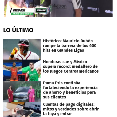
0
seconds
of
LO ÚLTIMO
1
minute,
34
Histórico: Mauricio Dubón
seconds
rompe la barrera de los 600
hits en Grandes Ligas
Honduras cae y México
supera récord: medallero de
los Juegos Centroamericanos
Puma Pris continúa
fortaleciendo la experiencia
de ahorro y beneficios para
sus clientes
Cuentas de pago digitales:
mitos y verdades sobre abrir
la tuya y entrar