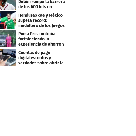
Dubón rompe la barrera
de los 600 hits en
Grandes Ligas
Honduras cae y México
supera récord:
medallero de los Juegos
Centroamericanos
Puma Pris continúa
fortaleciendo la
experiencia de ahorro y
beneficios para sus
Cuentas de pago
clientes
digitales: mitos y
verdades sobre abrir la
tuya y entrar