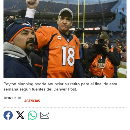
X
X
Peyton Manning podría anunciar su retiro para el final de esta
semana según fuentes del Denver Post.
2016-03-01
AGENCIAS