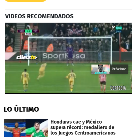
VIDEOS RECOMENDADOS
Próximo
0
seconds
of
LO ÚLTIMO
16
seconds
Honduras cae y México
supera récord: medallero de
los Juegos Centroamericanos