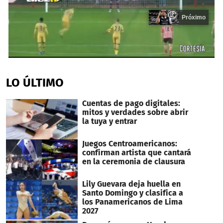
Próximo
0
seconds
of
LO ÚLTIMO
16
seconds
Cuentas de pago digitales:
mitos y verdades sobre abrir
la tuya y entrar
Juegos Centroamericanos:
confirman artista que cantará
en la ceremonia de clausura
Lily Guevara deja huella en
Santo Domingo y clasifica a
los Panamericanos de Lima
2027