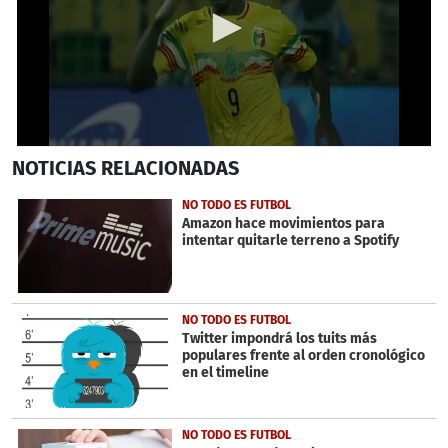
0
NOTICIAS
RELACIONADAS
seconds
of
1
NO TODO ES FUTBOL
minute,
Amazon hace movimientos para
23
intentar quitarle terreno a Spotify
seconds
NO TODO ES FUTBOL
Twitter impondrá los tuits más
populares frente al orden cronológico
en el timeline
NO TODO ES FUTBOL