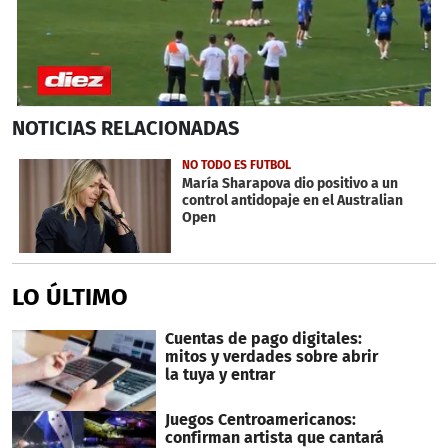
0
NOTICIAS
RELACIONADAS
seconds
of
1
NO TODO ES FUTBOL
minute,
María Sharapova dio positivo a un
32
control antidopaje en el Australian
seconds
Open
LO ÚLTIMO
Cuentas de pago digitales:
mitos y verdades sobre abrir
la tuya y entrar
Juegos Centroamericanos:
confirman artista que cantará