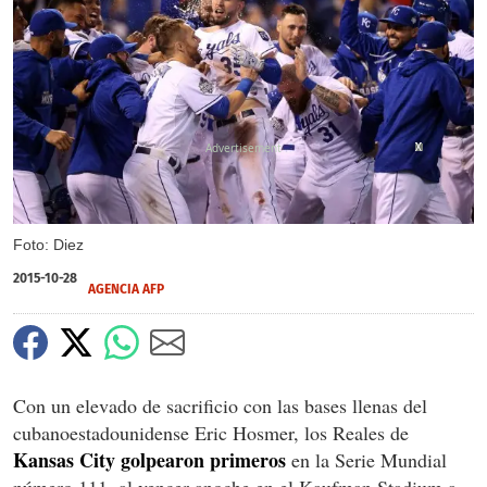
X
X
X
Foto: Diez
2015-10-28
AGENCIA AFP
Con un elevado de sacrificio con las bases llenas del
cubanoestadounidense Eric Hosmer, los Reales de
Kansas City golpearon primeros
en la Serie Mundial
número 111, al vencer anoche en el Kaufman Stadium a