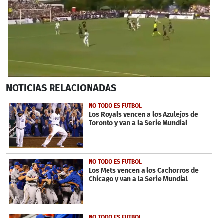
0
NOTICIAS
RELACIONADAS
seconds
of
2
NO TODO ES FUTBOL
minutes,
Los Royals vencen a los Azulejos de
36
Toronto y van a la Serie Mundial
seconds
NO TODO ES FUTBOL
Los Mets vencen a los Cachorros de
Chicago y van a la Serie Mundial
NO TODO ES FUTBOL