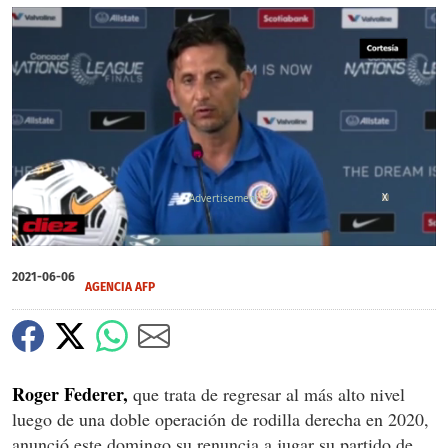
X
0
of
2021-06-06
3
AGENCIA AFP
minutes,
59
seconds
Roger Federer,
que trata de regresar al más alto nivel
luego de una doble operación de rodilla derecha en 2020,
anunció este domingo su renuncia a jugar su partido de