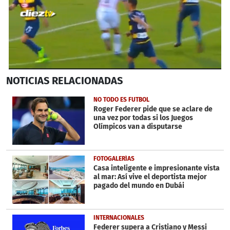
0
NOTICIAS
RELACIONADAS
seconds
of
43
NO TODO ES FUTBOL
seconds
Roger Federer pide que se aclare de
una vez por todas si los Juegos
Olímpicos van a disputarse
FOTOGALERÍAS
Casa inteligente e impresionante vista
al mar: Así vive el deportista mejor
pagado del mundo en Dubái
INTERNACIONALES
Federer supera a Cristiano y Messi