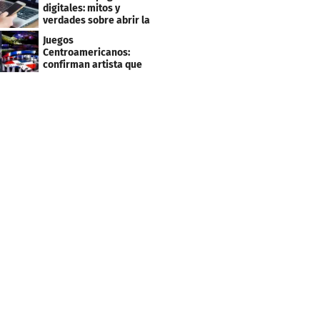
clientes
digitales: mitos y
verdades sobre abrir la
tuya y entrar
Juegos
Centroamericanos:
confirman artista que
cantará en la ceremonia
de clausura