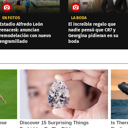
EN FOTOS
LA BODA
Estadio Alfredo León
El increíble regalo que
renacerá: anuncian
nadie pensó que CR7 y
remodelación con nuevo
Georgina pidieran en su
engramillado
boda