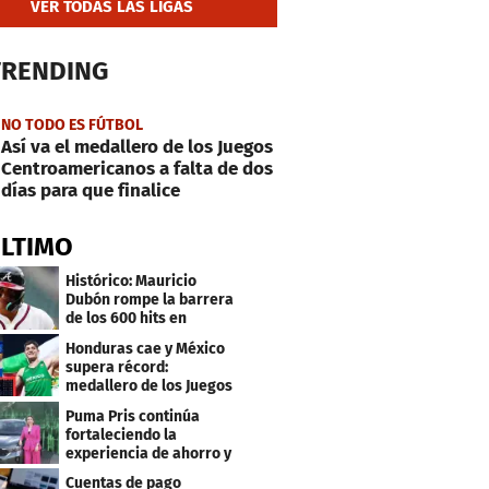
VER TODAS LAS LIGAS
TRENDING
NO TODO ES FÚTBOL
Así va el medallero de los Juegos
Centroamericanos a falta de dos
días para que finalice
ÚLTIMO
Histórico: Mauricio
Dubón rompe la barrera
de los 600 hits en
Grandes Ligas
Honduras cae y México
supera récord:
medallero de los Juegos
Centroamericanos
Puma Pris continúa
fortaleciendo la
experiencia de ahorro y
beneficios para sus
Cuentas de pago