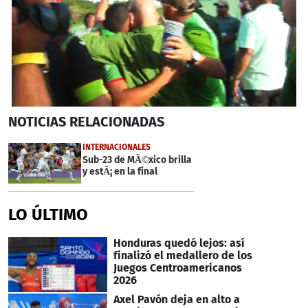
0
NOTICIAS
RELACIONADAS
seconds
of
3
INTERNACIONALES
minutes,
Sub-23 de MÃ©xico brilla
9
y estÃ¡ en la final
seconds
LO ÚLTIMO
Honduras quedó lejos: así
finalizó el medallero de los
Juegos Centroamericanos
2026
Axel Pavón deja en alto a