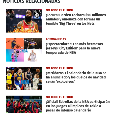
NOTICIAS
RELACIONADAS
seconds
of
32
NO TODO ES FUTBOL
seconds
¡Locura! Harden rechaza $50 millones
anuales y amenaza con formar un
temible 'Big Three' en los Nets
FOTOGALERÍAS
¡Espectaculares! Las más hermosas
jerseys 'City Edition' para la nueva
temporada de NBA
NO TODO ES FUTBOL
¡Partidazos! El calendario de la NBA se
ha anunciado y los duelos de navidad
serán 'explosivos'
NO TODO ES FUTBOL
¡Oficial! Estrellas de la NBA participarán
en los Juegos Olímpicos de Tokio a
pesar de intenso calendario