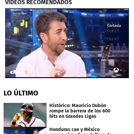
VIDEOS RECOMENDADOS
0
seconds
of
LO ÚLTIMO
1
minute,
52
Histórico: Mauricio Dubón
seconds
rompe la barrera de los 600
hits en Grandes Ligas
Honduras cae y México