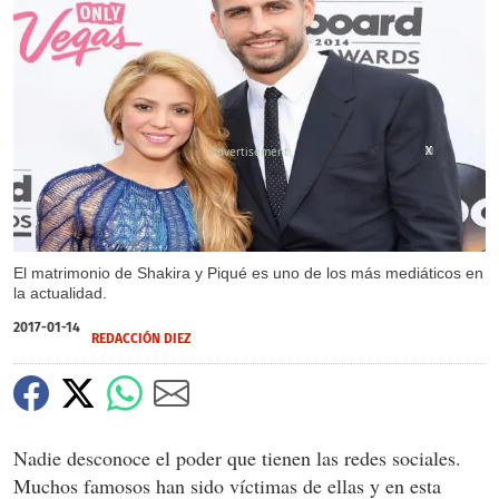
X
X
X
El matrimonio de Shakira y Piqué es uno de los más mediáticos en
la actualidad.
2017-01-14
REDACCIÓN DIEZ
Nadie desconoce el poder que tienen las redes sociales.
Muchos famosos han sido víctimas de ellas y en esta