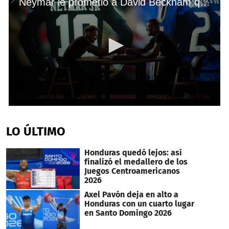
Neymar le prometió a David Beckham que jugará en el Inter de Miami de la MLS
0
seconds
of
LO ÚLTIMO
20
seconds
Honduras quedó lejos: así
finalizó el medallero de los
Juegos Centroamericanos
2026
Axel Pavón deja en alto a
Honduras con un cuarto lugar
en Santo Domingo 2026