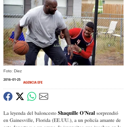
X
Foto: Diez
2016-01-25
AGENCIA EFE
Shaquille O'Neal
La leyenda del baloncesto
sorprendió
en Gainesville, Florida (EE.UU.), a un policía amante de
este deporte y a un grupo de jovencitos que jugaban en la