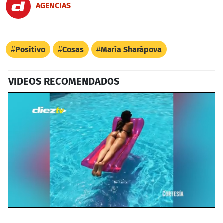
AGENCIAS
Positivo
Cosas
María Sharápova
VIDEOS RECOMENDADOS
0
seconds