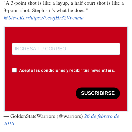
"A 3-point shot is like a layup, a half court shot is like a
3-point shot. Steph - it's what he does."
@SteveKerr
https://t.co/fHr32Vwmma
Acepto las condiciones y recibir tus newsletters.
SUSCRIBIRSE
— GoldenStateWarriors (@warriors)
26 de febrero de
2016