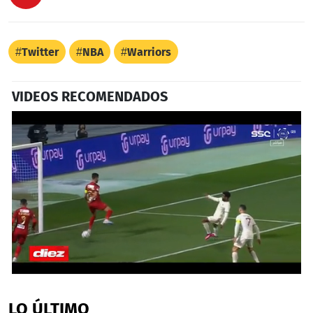
Twitter
NBA
Warriors
VIDEOS RECOMENDADOS
0
seconds
of
LO ÚLTIMO
55