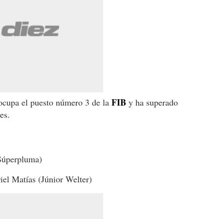
FIB
ocupa el puesto número 3 de la
y ha superado
es.
Súperpluma)
el Matías (Júnior Welter)