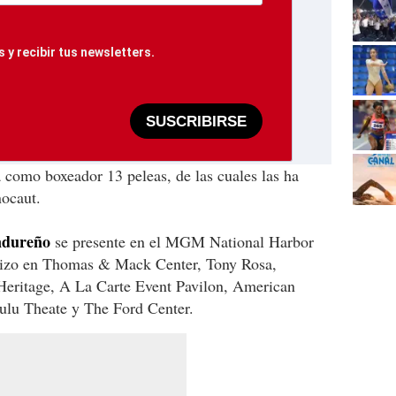
 y recibir tus newsletters.
SUSCRIBIRSE
a como boxeador 13 peleas, de las cuales las ha
nocaut.
ndureño
se presente en el MGM National Harbor
 hizo en Thomas & Mack Center, Tony Rosa,
eritage, A La Carte Event Pavilon, American
lu Theate y The Ford Center.