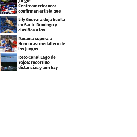
Juegos
Centroamericanos:
confirman artista que
cantará en la ceremonia
Lily Guevara deja huella
de clausura
en Santo Domingo y
clasifica a los
Panamericanos de Lima
Panamá supera a
2027
Honduras: medallero de
los Juegos
Centroamericanos
Reto Canal Lago de
Yojoa: recorrido,
distancias y aún hay
inscripciones