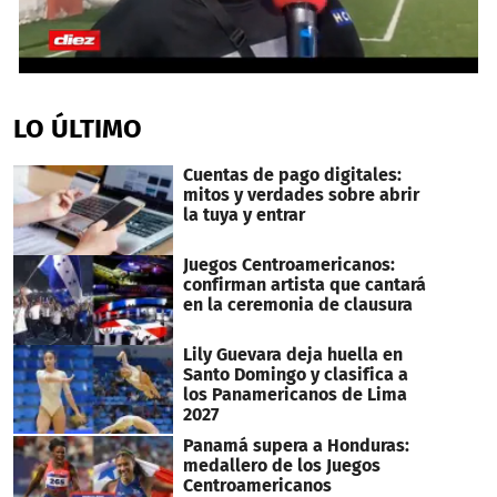
0
seconds
of
LO ÚLTIMO
1
minute,
29
Cuentas de pago digitales:
seconds
mitos y verdades sobre abrir
la tuya y entrar
Juegos Centroamericanos:
confirman artista que cantará
en la ceremonia de clausura
Lily Guevara deja huella en
Santo Domingo y clasifica a
los Panamericanos de Lima
2027
Panamá supera a Honduras:
medallero de los Juegos
Centroamericanos