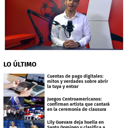
0
seconds
of
LO ÚLTIMO
7
minutes,
45
Cuentas de pago digitales:
seconds
mitos y verdades sobre abrir
la tuya y entrar
Juegos Centroamericanos:
confirman artista que cantará
en la ceremonia de clausura
Lily Guevara deja huella en
Santo Domingo y clasifica a