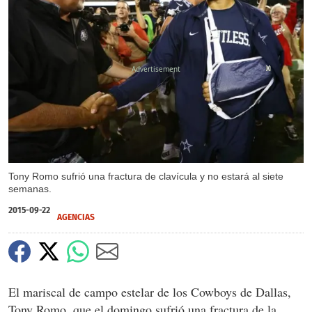
X
X
Tony Romo sufrió una fractura de clavícula y no estará al siete
semanas.
2015-09-22
AGENCIAS
El mariscal de campo estelar de los Cowboys de Dallas,
Tony Romo, que el domingo sufrió una fractura de la