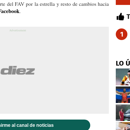
te del FAV por la estrella y resto de cambios hacia
Facebook
.
1
LO 
irme al canal de noticias