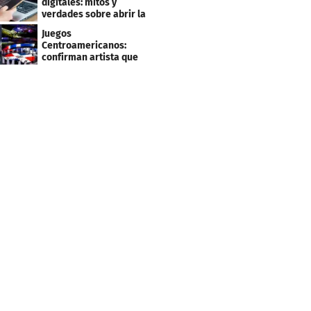
digitales: mitos y
verdades sobre abrir la
tuya y entrar
Juegos
Centroamericanos:
confirman artista que
cantará en la ceremonia
de clausura