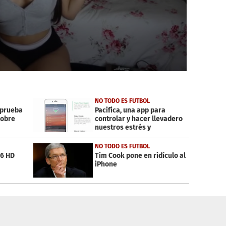
NO TODO ES FUTBOL
 prueba
Pacifica, una app para
sobre
controlar y hacer llevadero
nuestros estrés y
ansiedades
NO TODO ES FUTBOL
16 HD
Tim Cook pone en ridículo al
iPhone