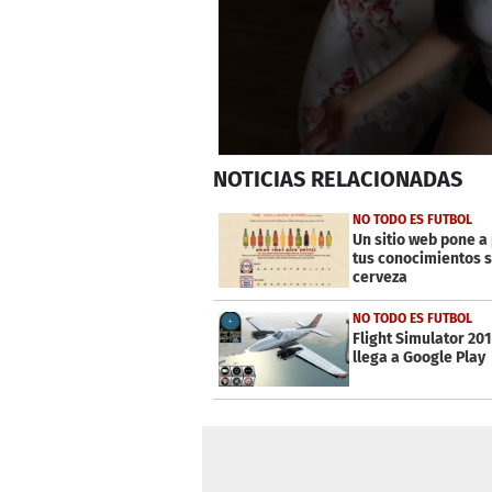
0
NOTICIAS
RELACIONADAS
seconds
of
2
NO TODO ES FUTBOL
minutes,
Un sitio web pone a
0
Volume
tus conocimientos 
0%
cerveza
NO TODO ES FUTBOL
Flight Simulator 20
llega a Google Play