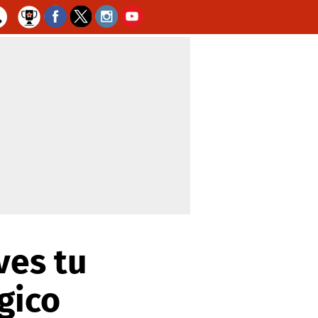
ves tu
gico