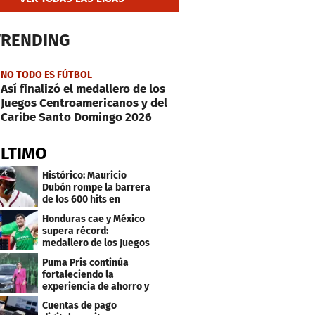
TRENDING
NO TODO ES FÚTBOL
Así finalizó el medallero de los
Juegos Centroamericanos y del
Caribe Santo Domingo 2026
ÚLTIMO
Histórico: Mauricio
Dubón rompe la barrera
de los 600 hits en
Grandes Ligas
Honduras cae y México
supera récord:
medallero de los Juegos
Centroamericanos
Puma Pris continúa
fortaleciendo la
experiencia de ahorro y
beneficios para sus
Cuentas de pago
clientes