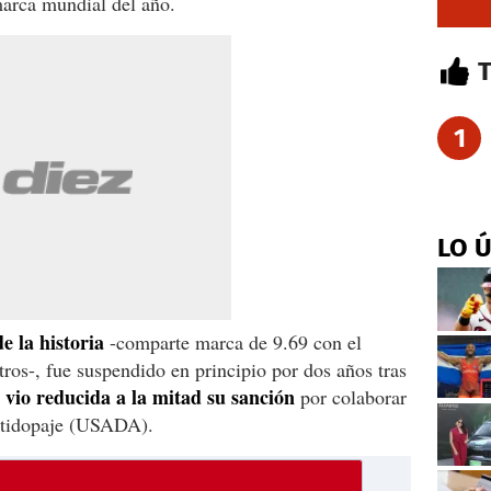
marca mundial del año.
1
LO 
e la historia
-comparte marca de 9.69 con el
os-, fue suspendido en principio por dos años tras
vio reducida a la mitad su sanción
o
por colaborar
ntidopaje (USADA).