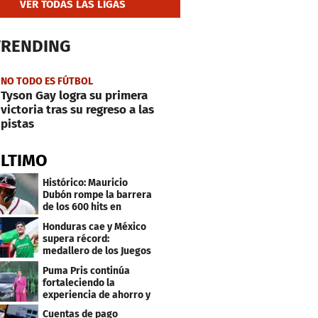
VER TODAS LAS LIGAS
TRENDING
NO TODO ES FÚTBOL
Tyson Gay logra su primera
victoria tras su regreso a las
pistas
ÚLTIMO
Histórico: Mauricio
Dubón rompe la barrera
de los 600 hits en
Grandes Ligas
Honduras cae y México
supera récord:
medallero de los Juegos
Centroamericanos
Puma Pris continúa
fortaleciendo la
experiencia de ahorro y
beneficios para sus
Cuentas de pago