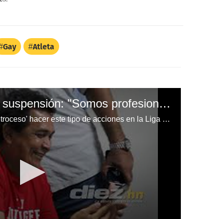
Gay
Atleta
Nahúm Espinoza tras suspensión: "Somos profesionales, no principiantes"
Nahúm Espinoza ve como un 'retroceso' hacer este tipo de acciones en la Liga Nacional.