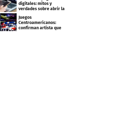
clientes
digitales: mitos y
verdades sobre abrir la
tuya y entrar
Juegos
Centroamericanos:
confirman artista que
cantará en la ceremonia
de clausura