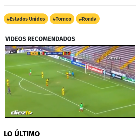
Estados Unidos
Torneo
Ronda
VIDEOS RECOMENDADOS
Próximo
0
seconds
of
LO ÚLTIMO
21