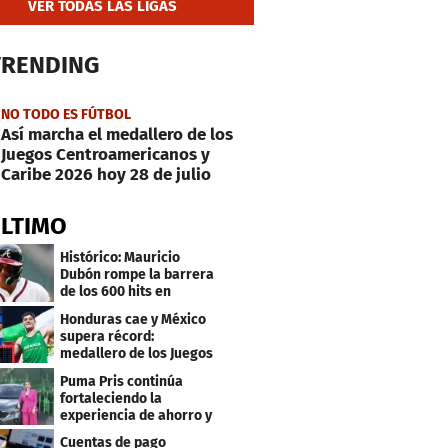
VER TODAS LAS LIGAS
TRENDING
NO TODO ES FÚTBOL
Así marcha el medallero de los
Juegos Centroamericanos y
Caribe 2026 hoy 28 de julio
ÚLTIMO
Histórico: Mauricio
Dubón rompe la barrera
de los 600 hits en
Grandes Ligas
Honduras cae y México
supera récord:
medallero de los Juegos
Centroamericanos
Puma Pris continúa
fortaleciendo la
experiencia de ahorro y
beneficios para sus
Cuentas de pago