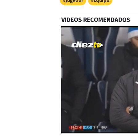
Jugador
Equipo
VIDEOS RECOMENDADOS
0