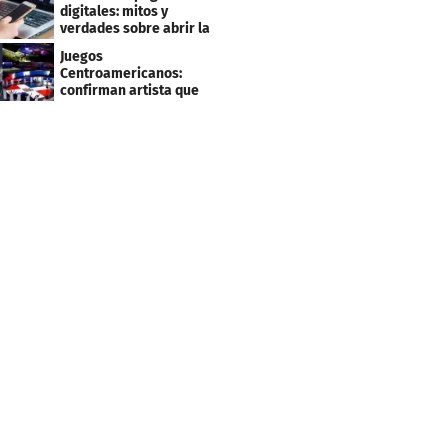
clientes
digitales: mitos y
verdades sobre abrir la
tuya y entrar
Juegos
Centroamericanos:
confirman artista que
cantará en la ceremonia
de clausura