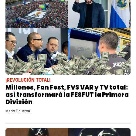
¡REVOLUCIÓN TOTAL!
Millones, Fan Fest, FVS VAR y TV total:
así transformará la FESFUT la Primera
División
Mario Figueroa