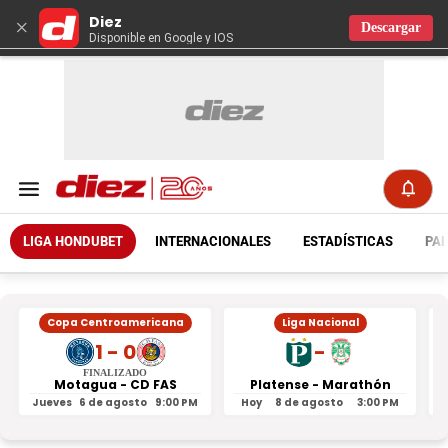
Diez
×
Descargar
Disponible en Google y IOS
LIGA HONDUBET
INTERNACIONALES
ESTADÍSTICAS
PAR
Copa Centroamericana
Liga Nacional
1 - 0
-
FINALIZADO
Motagua - CD FAS
Platense - Marathón
Jueves
6 de agosto
9:00 PM
Hoy
8 de agosto
3:00 PM