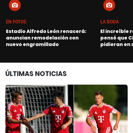
EN FOTOS
LA BODA
Estadio Alfredo León renacerá:
El increíble
anuncian remodelación con
pensó que C
nuevo engramillado
pidieran en 
ÚLTIMAS NOTICIAS