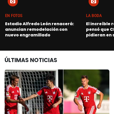
EN FOTOS
LA BODA
Estadio Alfredo León renacerá:
El increíble
anuncian remodelación con
pensó que C
nuevo engramillado
pidieran en 
ÚLTIMAS NOTICIAS