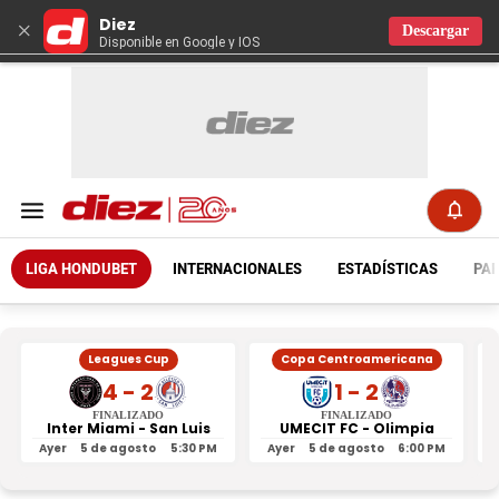
Diez
×
Descargar
Disponible en Google y IOS
LIGA HONDUBET
INTERNACIONALES
ESTADÍSTICAS
PAR
Leagues Cup
Copa Centroamericana
4 - 2
1 - 2
FINALIZADO
FINALIZADO
Inter Miami - San Luis
UMECIT FC - Olimpia
Ayer
5 de agosto
5:30 PM
Ayer
5 de agosto
6:00 PM