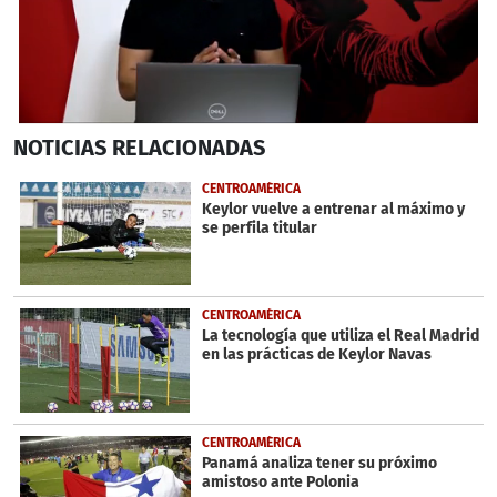
0
NOTICIAS
RELACIONADAS
seconds
of
2
CENTROAMÉRICA
minutes,
Keylor vuelve a entrenar al máximo y
14
se perfila titular
seconds
CENTROAMÉRICA
La tecnología que utiliza el Real Madrid
en las prácticas de Keylor Navas
CENTROAMÉRICA
Panamá analiza tener su próximo
amistoso ante Polonia