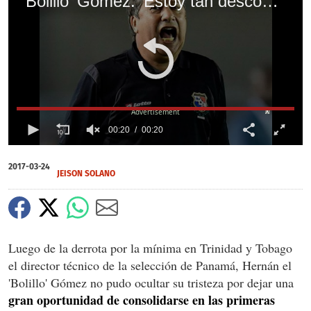
'Bolillo' Gómez: 'Estoy tan descompuesto con esta derrota que no sé que decir'
X
00:20
00:20
0
of
2017-03-24
20
JEISON SOLANO
seconds
Luego de la derrota por la mínima en Trinidad y Tobago
el director técnico de la selección de Panamá, Hernán el
'Bolillo' Gómez no pudo ocultar su tristeza por dejar una
gran oportunidad de consolidarse en las primeras