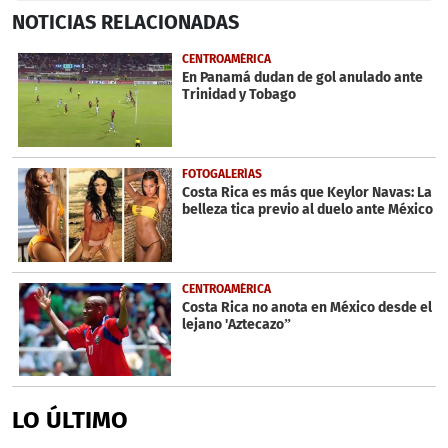
0
NOTICIAS
RELACIONADAS
seconds
of
38
CENTROAMÉRICA
seconds
En Panamá dudan de gol anulado ante
Trinidad y Tobago
FOTOGALERÍAS
Costa Rica es más que Keylor Navas: La
belleza tica previo al duelo ante México
CENTROAMÉRICA
Costa Rica no anota en México desde el
lejano 'Aztecazo”
LO ÚLTIMO