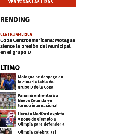
VER TODAS LAS LIGAS
TRENDING
CENTROAMERICA
Copa Centroamericana: Motagua
siente la presión del Municipal
en el grupo D
ÚLTIMO
Motagua se despega en
la cima: la tabla del
grupo D de la Copa
Centroamericana
Panamá enfrentará a
Nueva Zelanda en
torneo internacional
durante Fecha FIFA
Hernán Medford explota
y pone de ejemplo a
Olimpia para defender a
Saprissa
Olimpia celebra: así