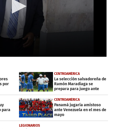
CENTROAMÉRICA
dores
La selección salvadoreña de
s por
Ramón Maradiaga se
a
prepara para juego ante
Guatemala
CENTROAMÉRICA
uy
Panamá jugaría amistoso
o para
ante Venezuela en el mes de
mayo
LEGIONARIOS