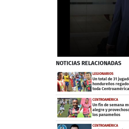
0
NOTICIAS
RELACIONADAS
seconds
of
32
LEGIONARIOS
seconds
Volume
Un total de 31 juga
0%
hondureños regado
toda Centroaméric
CENTROAMÉRICA
Un fin de semana m
alegre y provechos
los panameños
CENTROAMÉRICA