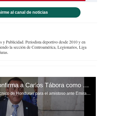
irme al canal de noticias
 y Publicidad. Periodista deportivo desde 2010 y en
endo la sección de Centroamérica, Legionarios, Liga
uras.
OFICIAL: Fenafuth confirma a Carlos Tábora como técnico interino de selección de Honduras
Carlos Ramón Tábora será el técnico de Honduras para el amistoso ante Emiratos Árabes Unidos