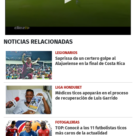
0
NOTICIAS
RELACIONADAS
seconds
of
56
LEGIONARIOS
seconds
Saprissa da un certero golpe al
Alajuelense en la final de Costa Rica
LIGA HONDUBET
Médicos ticos apoyarán en el proceso
de recuperación de Luis Garrido
FOTOGALERÍAS
TOP: Conocé a los 11 futbolistas ticos
más caros de la actualidad