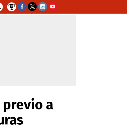
 previo a
uras