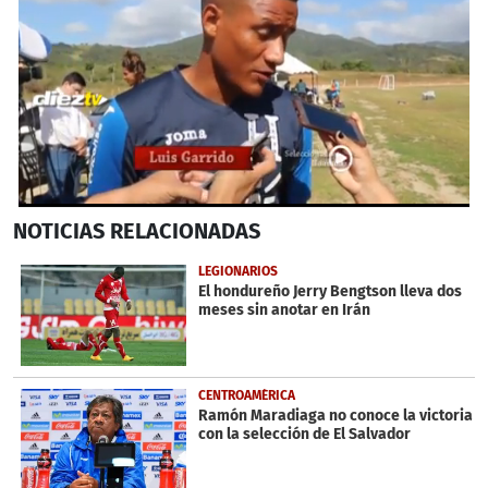
0
NOTICIAS
RELACIONADAS
seconds
of
29
LEGIONARIOS
seconds
El hondureño Jerry Bengtson lleva dos
meses sin anotar en Irán
CENTROAMÉRICA
Ramón Maradiaga no conoce la victoria
con la selección de El Salvador