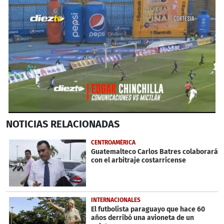
0
NOTICIAS
RELACIONADAS
seconds
of
1
CENTROAMÉRICA
minute,
Guatemalteco Carlos Batres colaborará
36
con el arbitraje costarricense
seconds
INTERNACIONALES
El futbolista paraguayo que hace 60
años derribó una avioneta de un