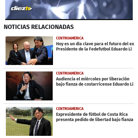
0
NOTICIAS
RELACIONADAS
seconds
of
1
CENTROAMÉRICA
minute,
Hoy es un día clave para el futuro del ex
4
Presidente de la Fedefutbol Eduardo Li
seconds
CENTROAMÉRICA
Audiencia el miércoles por liberación
bajo fianza de costarricense Eduardo Li
CENTROAMÉRICA
Expresidente de fútbol de Costa Rica
presenta pedido de libertad bajo fianza