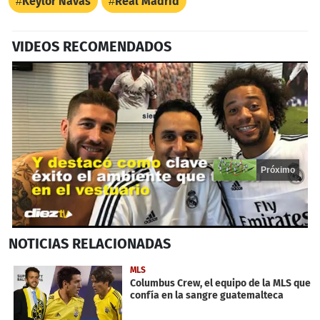
Keylor Navas
Real Madrid
VIDEOS RECOMENDADOS
Próximo
0
NOTICIAS
RELACIONADAS
seconds
of
14
MLS
seconds
Columbus Crew, el equipo de la MLS que
confía en la sangre guatemalteca