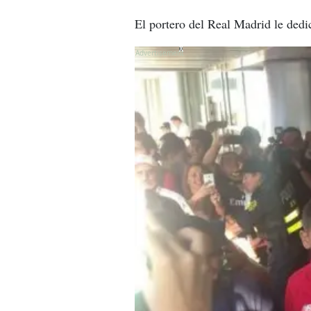
El portero del Real Madrid le dedi
X
X
X