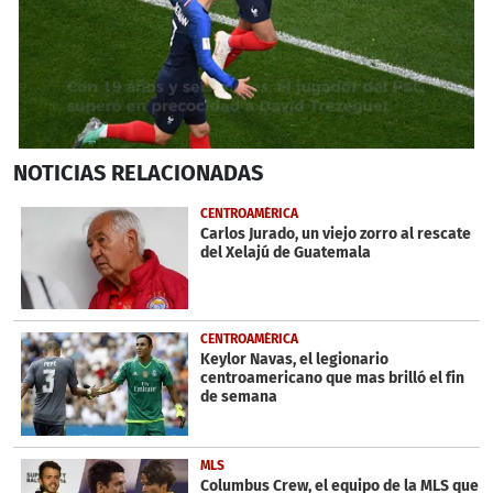
0
NOTICIAS
RELACIONADAS
seconds
of
33
CENTROAMÉRICA
seconds
Carlos Jurado, un viejo zorro al rescate
del Xelajú de Guatemala
CENTROAMÉRICA
Keylor Navas, el legionario
centroamericano que mas brilló el fin
de semana
MLS
Columbus Crew, el equipo de la MLS que