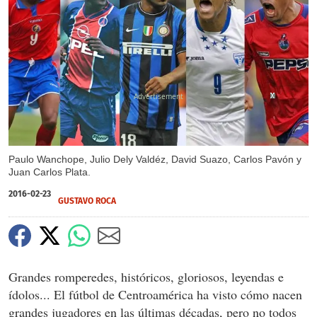
X
X
X
X
X
X
X
X
Paulo Wanchope, Julio Dely Valdéz, David Suazo, Carlos Pavón y
Juan Carlos Plata.
2016-02-23
GUSTAVO ROCA
Grandes romperedes, históricos, gloriosos, leyendas e
ídolos... El fútbol de Centroamérica ha visto cómo nacen
grandes jugadores en las últimas décadas, pero no todos