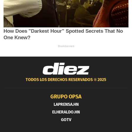
TODOS LOS DERECHOS RESERVADOS ®
2025
GRUPO OPSA
LAPRENSA.HN
ELHERALDO.HN
GOTV