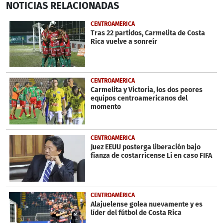
NOTICIAS
RELACIONADAS
seconds
of
1
CENTROAMÉRICA
minute,
Tras 22 partidos, Carmelita de Costa
10
Rica vuelve a sonreír
seconds
CENTROAMÉRICA
Carmelita y Victoria, los dos peores
equipos centroamericanos del
momento
CENTROAMÉRICA
Juez EEUU posterga liberación bajo
fianza de costarricense Li en caso FIFA
CENTROAMÉRICA
Alajuelense golea nuevamente y es
líder del fútbol de Costa Rica