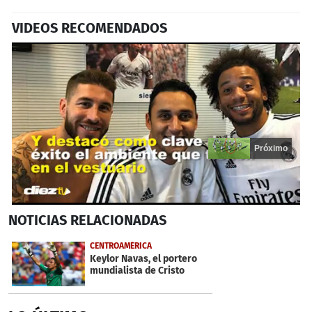
VIDEOS RECOMENDADOS
Próximo
0
NOTICIAS
RELACIONADAS
seconds
of
14
CENTROAMÉRICA
seconds
Keylor Navas, el portero
mundialista de Cristo