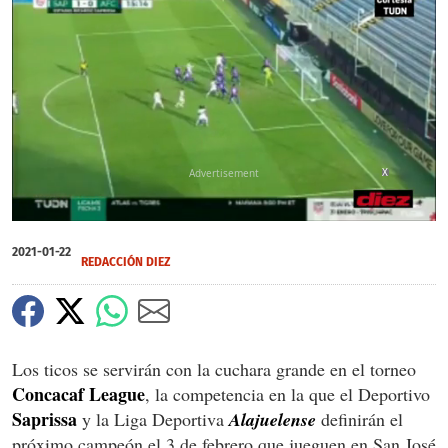
X
0
of
2021-01-22
1
REDACCIÓN DIEZ
minute,
58
seconds
Los ticos se servirán con la cuchara grande en el torneo
Concacaf League
, la competencia en la que el Deportivo
Saprissa
y la Liga Deportiva
Alajuelense
definirán el
próximo campeón el 3 de febrero que jueguen en San José