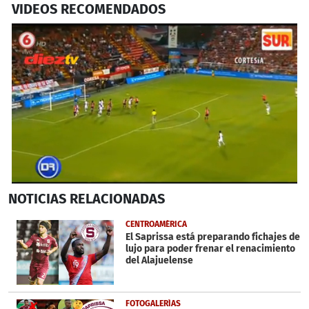
VIDEOS RECOMENDADOS
0
NOTICIAS
RELACIONADAS
of
44
seconds
CENTROAMÉRICA
El Saprissa está preparando fichajes de
lujo para poder frenar el renacimiento
del Alajuelense
FOTOGALERÍAS