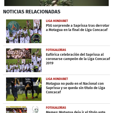
0
NOTICIAS
RELACIONADAS
seconds
of
1
LIGA HONDUBET
minute,
PSG sorprende a Saprissa tras derrotar
34
a Motagua en la final de Liga Concacaf
seconds
FOTOGALERÍAS
Eufórica celebración del Saprissa al
coronarse campeón de la Liga Concacaf
2019
LIGA HONDUBET
Motagua no pudo en el Nacional con
Saprissa y se queda sin título de Liga
Concacaf
FOTOGALERÍAS
Memes: Motagua deja ir el título ante