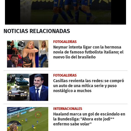
0
NOTICIAS
RELACIONADAS
seconds
of
25
FOTOGALERÍAS
seconds
Neymar intenta ligar con la hermosa
novia de famoso futbolista italiano; el
nuevo lío del brasileño
FOTOGALERÍAS
Casillas revienta las redes: se compró
un auto de una mítica serie y puso
nostálgico a muchos
INTERNACIONALES
Haaland marca un gol de escándalo en
la Bundesliga: ''Ahora este jodi**
enfermo sabe volar''