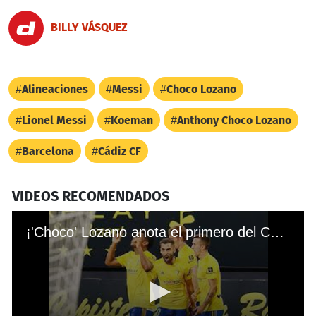
BILLY VÁSQUEZ
Alineaciones
Messi
Choco Lozano
Lionel Messi
Koeman
Anthony Choco Lozano
Barcelona
Cádiz CF
VIDEOS RECOMENDADOS
¡'Choco' Lozano anota el primero del Cádiz ante el Extremadura!