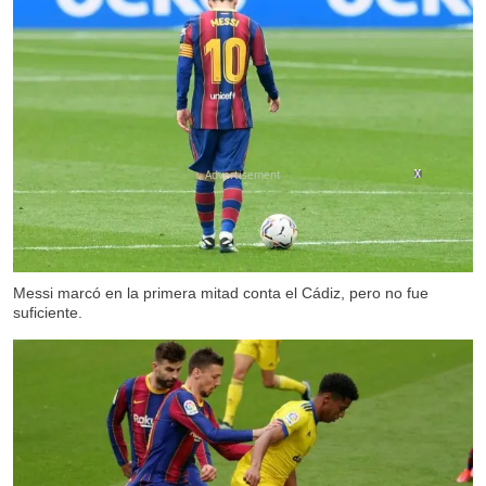
X
X
X
Messi marcó en la primera mitad conta el Cádiz, pero no fue
suficiente.