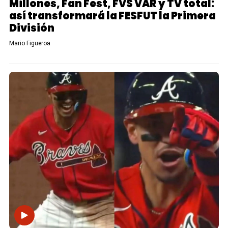
Millones, Fan Fest, FVS VAR y TV total:
así transformará la FESFUT la Primera
División
Mario Figueroa