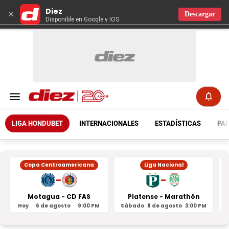
Diez
×
Descargar
Disponible en Google y IOS
LIGA HONDUBET
INTERNACIONALES
ESTADÍSTICAS
PAR
Copa Centroamericana
Liga Nacional
-
-
Motagua - CD FAS
Platense - Marathón
Hoy
6 de agosto
9:00 PM
Sábado
8 de agosto
3:00 PM