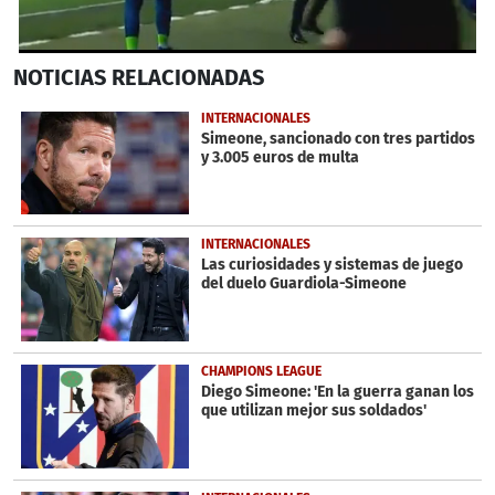
0
NOTICIAS
RELACIONADAS
seconds
of
15
INTERNACIONALES
seconds
Simeone, sancionado con tres partidos
y 3.005 euros de multa
INTERNACIONALES
Las curiosidades y sistemas de juego
del duelo Guardiola-Simeone
CHAMPIONS LEAGUE
Diego Simeone: 'En la guerra ganan los
que utilizan mejor sus soldados'