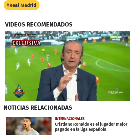
Real Madrid
VIDEOS RECOMENDADOS
0
NOTICIAS
RELACIONADAS
seconds
of
1
INTERNACIONALES
minute,
Cristiano Ronaldo es el jugador mejor
5
pagado en la liga española
seconds