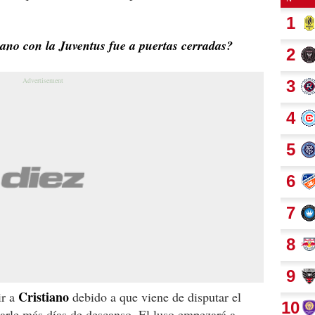
iano con la Juventus fue a puertas cerradas?
Cristiano
ir a
debido a que viene de disputar el
arle más días de descanso. El luso empezará a