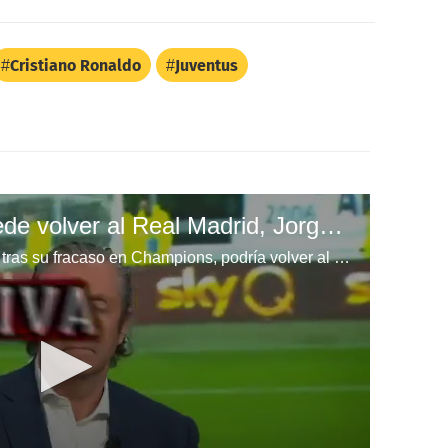
Cristiano Ronaldo
Juventus
Cristiano Ronaldo puede volver al Real Madrid, Jorge Mendes lo ha ofrecido al club
El portugués Cristiano Ronaldo, tras su fracaso en Champions, podría volver al Real Madrid Madrid para cerrar su carrera como profesional.