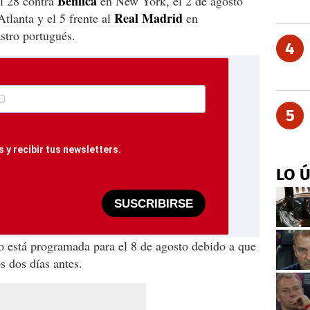
Benfica
el 28 contra
en New York, el 2 de agosto
Real Madrid
tlanta y el 5 frente al
en
stro portugués.
4
5
 y recibir tus newsletters.
LO 
SUSCRIBIRSE
o está programada para el 8 de agosto debido a que
s dos días antes.